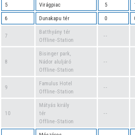
5
Virágpiac
5
6
Dunakapu tér
0
Batthyány tér
7
--
Offline-Station
Bisinger park,
8
Nádor aluljáró
--
Offline-Station
Famulus Hotel
9
--
Offline-Station
Mátyás király
10
tér
--
Offline-Station
Mészáros