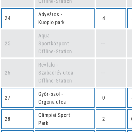
Offline-Station
Adyváros -
24
4
Kuopio park
Aqua
25
Sportközpont
--
Offline-Station
Révfalu -
26
Szabadrév utca
--
Offline-Station
Győr-szol -
27
0
Orgona utca
Olimpiai Sport
28
2
Park