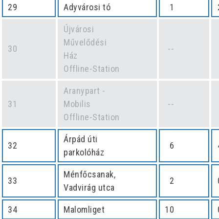
29
Adyvárosi tó
1
Újvárosi
Művelődési
30
--
Ház
Offline-Station
Aranypart -
31
Mobilis
--
Offline-Station
Árpád úti
32
6
parkolóház
Ménfőcsanak,
33
2
Vadvirág utca
34
Malomliget
10