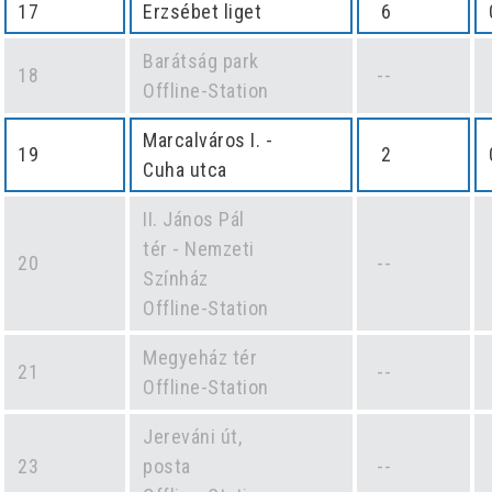
17
Erzsébet liget
6
Barátság park
18
--
Offline-Station
Marcalváros I. -
19
2
Cuha utca
II. János Pál
tér - Nemzeti
20
--
Színház
Offline-Station
Megyeház tér
21
--
Offline-Station
Jereváni út,
23
posta
--