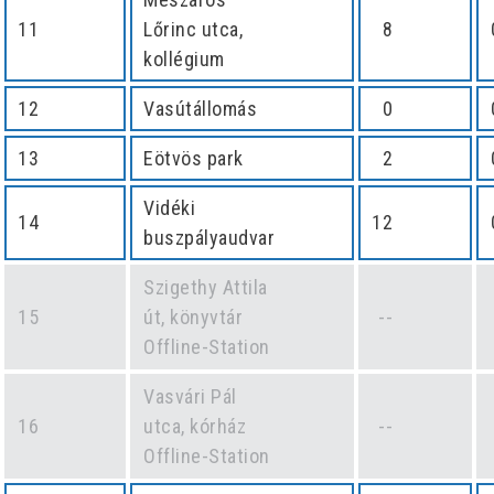
11
Lőrinc utca,
8
kollégium
12
Vasútállomás
0
13
Eötvös park
2
Vidéki
14
12
buszpályaudvar
Szigethy Attila
15
út, könyvtár
--
Offline-Station
Vasvári Pál
16
utca, kórház
--
Offline-Station